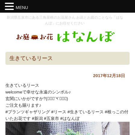
MENU
新潟県五泉市にある三角屋根のお花屋さん お花とお庭のことなら「はな
んぼ」にお任せください
生きているリース
2017年12月18日
生きているリース
welcomeで幸せな永遠のシンボル♪
玄関にいかがですか?(๑⃙⃘´༥`๑⃙⃘)
ご注文も賜ります♪
#プランツギャザリング #リース #生きているリース #根っこの付
いたお花です #新潟 #五泉市 #はなんぼ