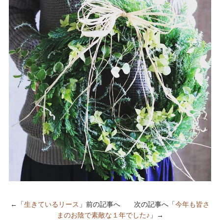
←「
生きているリース
」前の記事へ 次の記事へ「
今年も皆さ
まのお陰で素敵な１年でした♪
」→